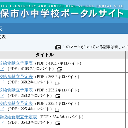
表
立表
このマークがついている記事は新しい
タイトル
校給食献立予定表
（PDF：4103.7キロバイト）
ード
（PDF：4103.7キロバイト）
校給食献立予定表
（PDF：368.2キロバイト）
ード
（PDF：368.2キロバイト）
校給食献立予定表
（PDF：253.2キロバイト）
ード
（PDF：253.2キロバイト）
校給食献立予定表
（PDF：225.4キロバイト）
ード
（PDF：225.4キロバイト）
学校給食献立予定表
（PDF：354.3キロバイト）
ード
（PDF：354.3キロバイト）