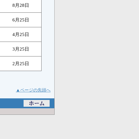
8月28日
6月25日
4月25日
3月25日
2月25日
▲ページの先頭へ