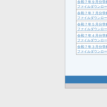
令和７年９月分学
ファイルダウンロ
令和７年７月分学
ファイルダウンロ
令和７年５月分学
ファイルダウンロ
令和７年４月分学
ファイルダウンロ
令和７年３月分学
ファイルダウンロ