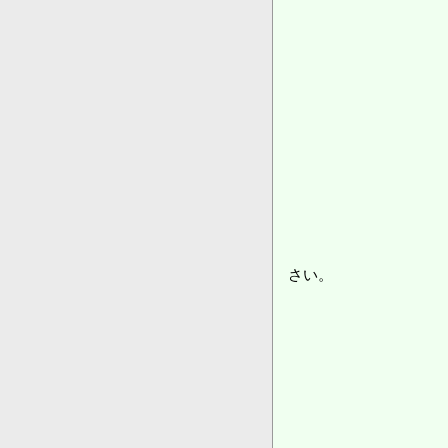
・
・生
・当時の姓名
・当時
・卒
（３）返
・書留郵便，普
さい。