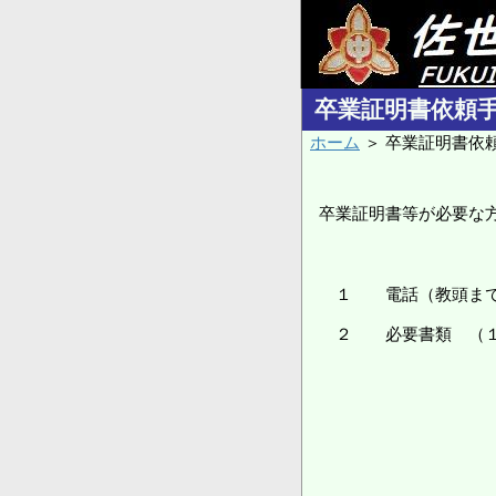
卒業証明書依頼
ホーム
＞ 卒業証明書依
卒業証明書等が必要な
１ 電話（教頭まで）
２ 必要書類 （１
・当時のクラス
（２）次の事
・現住所
・