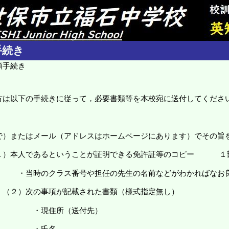
手続き
頼手続き
方は以下の手続きに従って，必要書類等を本校宛に送付してくださ
またはメール（アドレスはホームページにあります）でその旨
）本人であるということが証明できる免許証等のコピー １
番号や担任の先生の名前などがわかればなお良
項が記載された書類（様式指定無し）
（送付先）
氏名