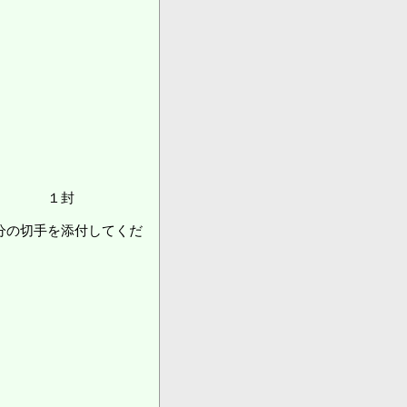
）
 １封
手を添付してくだ