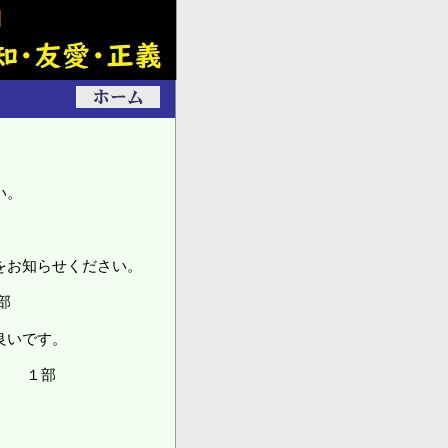
い。
をお知らせください。
部
いです。
 １部