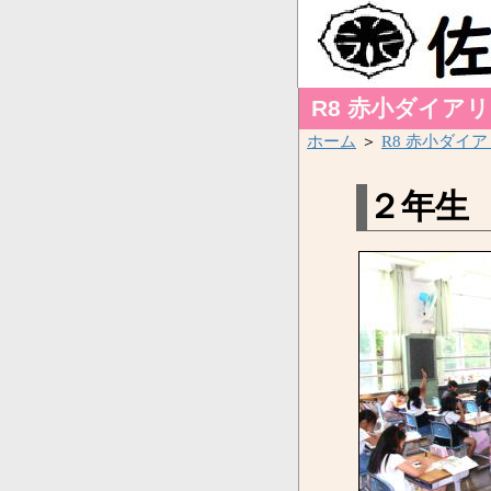
R8 赤小ダイア
ホーム
＞
R8 赤小ダイ
２年生