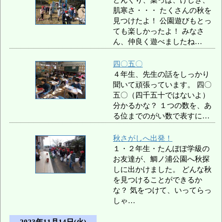
肌寒さ・・・ たくさんの秋を
見つけたよ！ 公園遊びもとっ
ても楽しかったよ！ みなさ
ん、仲良く遊べましたね…
四〇五〇
４年生、先生の話をしっかり
聞いて頑張っています。 四〇
五〇（四千五十ではないよ）
分かるかな？ １つの数を、あ
る位までのがい数で表すに…
秋さがしへ出発！
１・２年生・たんぽぽ学級の
お友達が、鯛ノ浦公園へ秋探
しに出かけました。 どんな秋
を見つけることができるか
な？ 気をつけて、いってらっ
しゃ…
2023年11月14日(火)