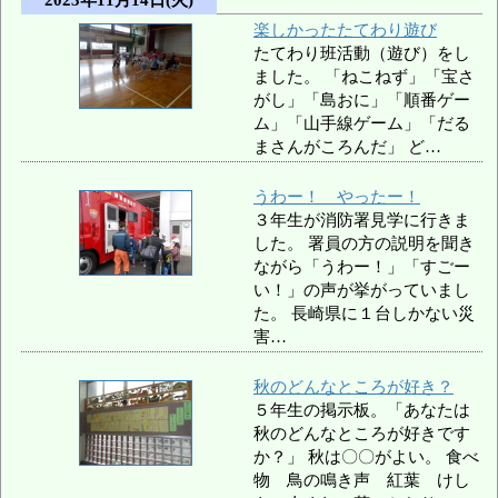
楽しかったたてわり遊び
たてわり班活動（遊び）をし
ました。 「ねこねず」「宝さ
がし」「島おに」「順番ゲー
ム」「山手線ゲーム」「だる
まさんがころんだ」 ど…
うわー！ やったー！
３年生が消防署見学に行きま
した。 署員の方の説明を聞き
ながら「うわー！」「すごー
い！」の声が挙がっていまし
た。 長崎県に１台しかない災
害…
秋のどんなところが好き？
５年生の掲示板。「あなたは
秋のどんなところが好きです
か？」 秋は〇〇がよい。 食べ
物 鳥の鳴き声 紅葉 けし