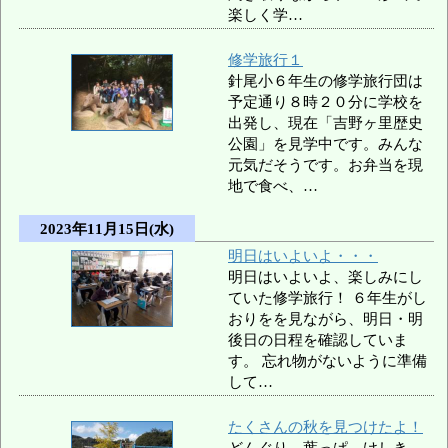
楽しく学…
修学旅行１
針尾小６年生の修学旅行団は
予定通り８時２０分に学校を
出発し、現在「吉野ヶ里歴史
公園」を見学中です。みんな
元気だそうです。お弁当を現
地で食べ、…
2023年11月15日(水)
明日はいよいよ・・・
明日はいよいよ、楽しみにし
ていた修学旅行！ ６年生がし
おりをを見ながら、明日・明
後日の日程を確認していま
す。 忘れ物がないように準備
して…
たくさんの秋を見つけたよ！
どんぐり、葉っぱ、けしき、