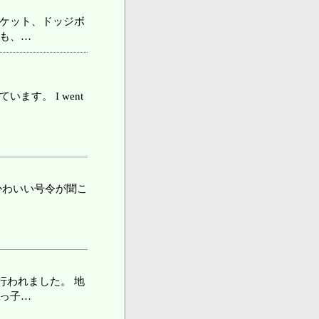
スケット、ドッジボ
動も、…
す。 I went
かわいい号令が聞こ
行われました。 地
尾っ子…