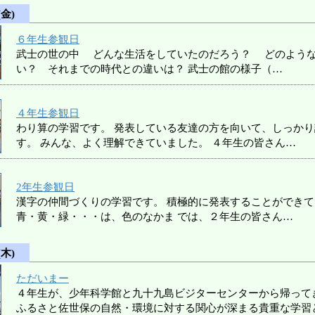
(金)
６年生参観日
武士の世の中 どんな生活をしていたのだろう？ どのよう
い？ それまでの時代との違いは？ 武士の館の様子（…
４年生参観日
わり算の学習です。 発表している友達の方を向いて、しっか
す。 みんな、よく理解できていました。 ４年生の皆さん…
2年生参観日
漢字の仲間づくりの学習です。 積極的に発表することができて
青・黄・緑・・・は、色のなかま では、２年生の皆さん…
(木)
ただいまー
４年生が、少年科学館と九十九島ビジターセンターから帰って
ふるさと佐世保の自然・環境に対する関心が深まる貴重な学習