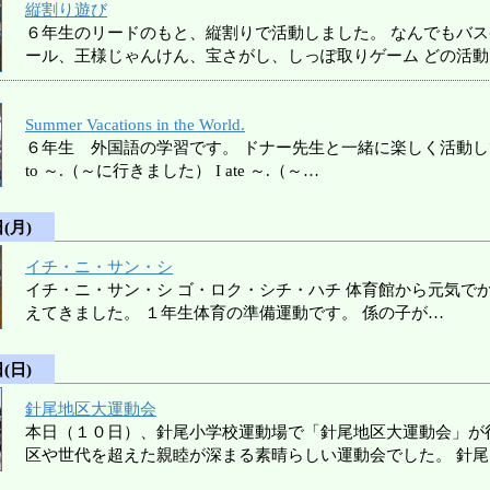
縦割り遊び
６年生のリードのもと、縦割りで活動しました。 なんでもバ
ール、王様じゃんけん、宝さがし、しっぽ取りゲーム どの活
Summer Vacations in the World.
６年生 外国語の学習です。 ドナー先生と一緒に楽しく活動していま
to ～.（～に行きました） I ate ～.（～…
(月)
イチ・ニ・サン・シ
イチ・ニ・サン・シ ゴ・ロク・シチ・ハチ 体育館から元気で
えてきました。 １年生体育の準備運動です。 係の子が…
(日)
針尾地区大運動会
本日（１０日）、針尾小学校運動場で「針尾地区大運動会」が
区や世代を超えた親睦が深まる素晴らしい運動会でした。 針