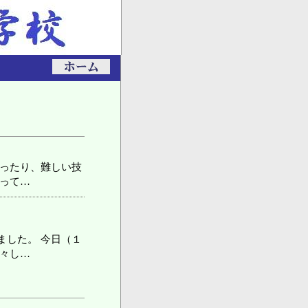
渡ったり、難しい技
張って…
ました。 今日（１
清々し…