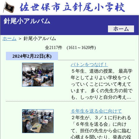
針尾小アルバム
ホーム
＞ 針尾小アルバム
全2117件 (1611～1620件)
2024年2月22日(木)
バトンをつなげ！
５年生、道徳の授業。 最高学
年としてよりよい学校をつく
っていくことについて考えて
います。 多くの先生方の前で
も、しっかりと自分の考え…
６年生を送る会に向けて
２年生が、３／１に行われる
「６年生を送る会」に向け
て、担任の先生から会に臨む
心構えを聞いたり、発表の役