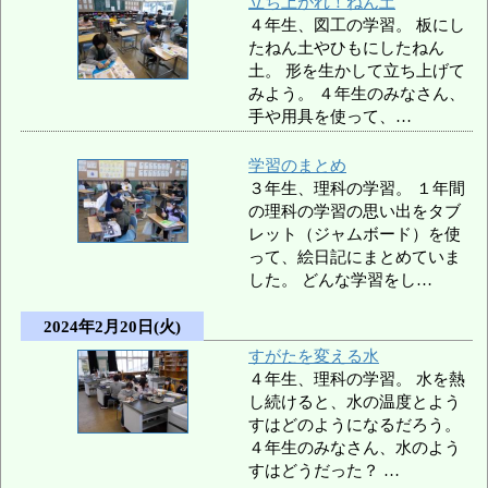
立ち上がれ！ねん土
４年生、図工の学習。 板にし
たねん土やひもにしたねん
土。 形を生かして立ち上げて
みよう。 ４年生のみなさん、
手や用具を使って、…
学習のまとめ
３年生、理科の学習。 １年間
の理科の学習の思い出をタブ
レット（ジャムボード）を使
って、絵日記にまとめていま
した。 どんな学習をし…
2024年2月20日(火)
すがたを変える水
４年生、理科の学習。 水を熱
し続けると、水の温度とよう
すはどのようになるだろう。
４年生のみなさん、水のよう
すはどうだった？ …