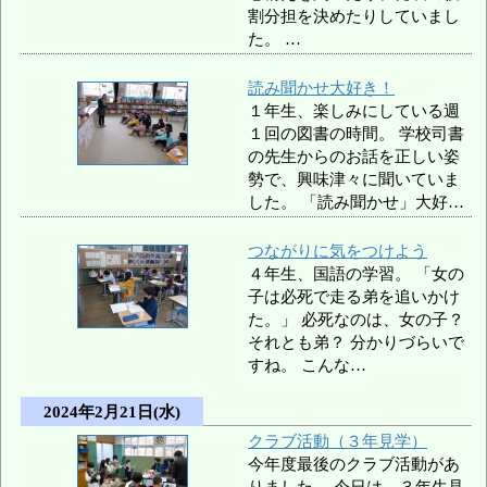
割分担を決めたりしていまし
た。 …
読み聞かせ大好き！
１年生、楽しみにしている週
１回の図書の時間。 学校司書
の先生からのお話を正しい姿
勢で、興味津々に聞いていま
した。 「読み聞かせ」大好…
つながりに気をつけよう
４年生、国語の学習。 「女の
子は必死で走る弟を追いかけ
た。」 必死なのは、女の子？
それとも弟？ 分かりづらいで
すね。 こんな…
2024年2月21日(水)
クラブ活動（３年見学）
今年度最後のクラブ活動があ
りました。 今日は、３年生見