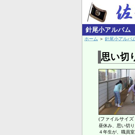
針尾小アルバム
ホーム
＞
針尾小アルバ
思い切
(ファイルサイズ：
昼休み、思い切り
４年生が、職員室