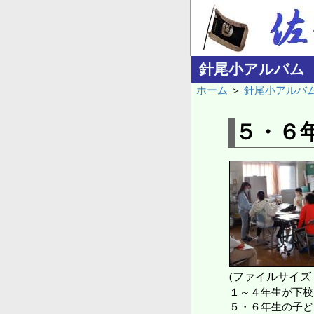
針尾小アルバム
ホーム
＞
針尾小アルバ
５・６
(ファイルサイズ：
１～４年生が下校
５・６年生の子ど