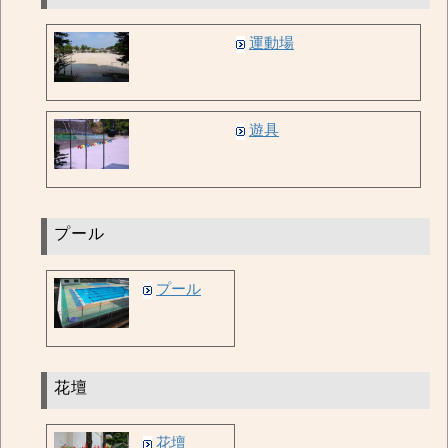
運動場
遊具
プール
プール
花壇
花壇