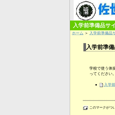
入学前準備品サ
ホーム
＞
入学前準備品
入学前準備
学校で使う体
ってください
入学
このマークがつ