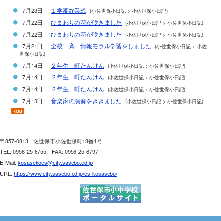
7月23日
１学期終業式
(
小佐世保小日記 > 小佐世保小日記)
7月22日
ひまわりの花が咲きました
(
小佐世保小日記 > 小佐世保小日記)
7月22日
ひまわりの花が咲きました
(
小佐世保小日記 > 小佐世保小日記)
7月21日
全校一斉 情報モラル学習をしました
(
小佐世保小日記 > 小佐
世保小日記)
7月14日
２年生 町たんけん
(
小佐世保小日記 > 小佐世保小日記)
7月14日
２年生 町たんけん
(
小佐世保小日記 > 小佐世保小日記)
7月14日
２年生 町たんけん
(
小佐世保小日記 > 小佐世保小日記)
7月13日
音楽家の演奏をききました
(
小佐世保小日記 > 小佐世保小日記)
7月13日
音楽家の演奏をききました
(
小佐世保小日記 > 小佐世保小日記)
7月13日
音楽家の演奏をききました
(
小佐世保小日記 > 小佐世保小日記)
〒857-
0813 佐世保市小佐世保町18番1号
TEL:
0956-
25-
6755 FAX:
0956-
25-
6797
E-
Mail:
kosaseboes@
city.
sasebo.
ed.
jp
URL:
https:
/
/
www.
city.
sasebo.
ed.
jp/
es-
kosasebo/