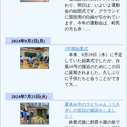
わり、明日は、いよいよ運動
会の結団式です。グラウンド
に競技用の白線が引かれてい
ます。今年の運動会は、町民
の方も赤・…
2024年9月2日(月)
2学期始業式
本来、8月29日（木）に予定
していた始業式でしたが、台
風10号の接近のためにこの日
に延期されました。久しぶり
に子供たちと会うことができ
て大…
2024年7月23日(火)
夏休み中のラビちゃん（うさ
ぎ）の世話の確認をしまし
た！
終業式後に飼育小屋の前で