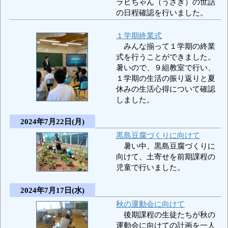
ラビちゃん（うさぎ）の世話
の日程確認を行いました。
１学期終業式
みんな揃って１学期の終業
式を行うことができました。
暑いので、９組教室で行い、
１学期の生活の振り返りと夏
休みの生活心得について確認
しました。
2024年7月22日(月)
黒島豆腐づくりに向けて
暑い中、黒島豆腐づくりに
向けて、土寄せを前期課程の
児童で行いました。
2024年7月17日(水)
秋の運動会に向けて
後期課程の生徒たちが秋の
運動会に向けての計画を一人