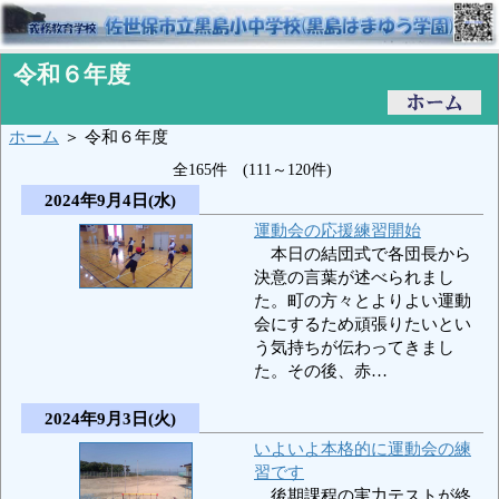
令和６年度
ホーム
＞ 令和６年度
全165件 (111～120件)
2024年9月4日(水)
運動会の応援練習開始
本日の結団式で各団長から
決意の言葉が述べられまし
た。町の方々とよりよい運動
会にするため頑張りたいとい
う気持ちが伝わってきまし
た。その後、赤…
2024年9月3日(火)
いよいよ本格的に運動会の練
習です
後期課程の実力テストが終