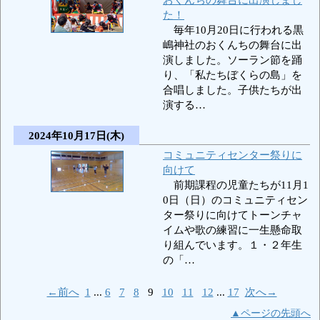
た！
毎年10月20日に行われる黒
嶋神社のおくんちの舞台に出
演しました。ソーラン節を踊
り、「私たちぼくらの島」を
合唱しました。子供たちが出
演する…
2024年10月17日(木)
コミュニティセンター祭りに
向けて
前期課程の児童たちが11月1
0日（日）のコミュニティセン
ター祭りに向けてトーンチャ
イムや歌の練習に一生懸命取
り組んでいます。１・２年生
の「…
←前へ
1
...
6
7
8
9
10
11
12
...
17
次へ→
▲ページの先頭へ