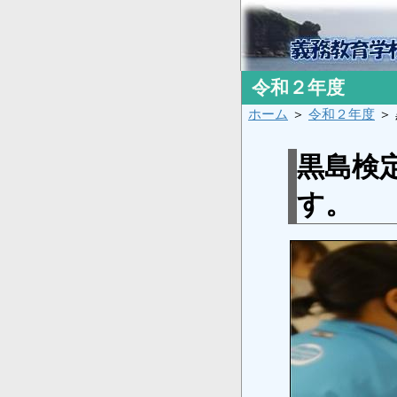
令和２年度
ホーム
＞
令和２年度
＞
黒島検
す。