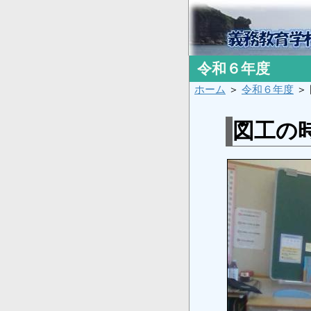
令和６年度
ホーム
＞
令和６年度
＞
図工の