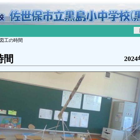
 図工の時間
時間
202