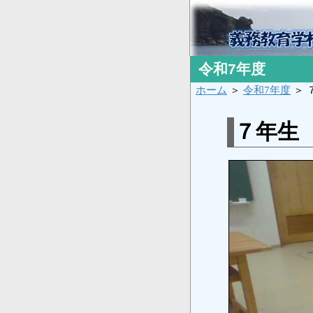
令和7年度
ホーム
＞
令和7年度
＞ 
７年生