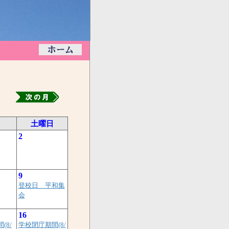
日
土曜日
2
9
登校日 平和集
会
16
(8/
学校閉庁期間(8/