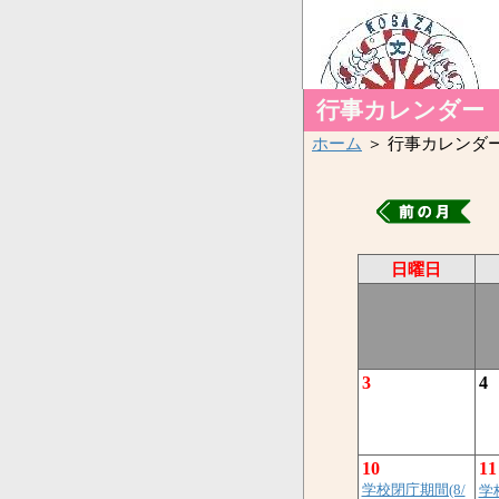
行事カレンダー
ホーム
＞ 行事カレンダ
日曜日
3
4
10
11
学校閉庁期間(8/
学