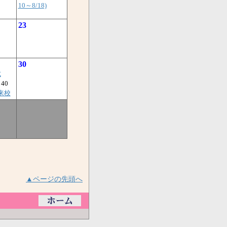
10～8/18)
23
30
式
40
来校
▲ページの先頭へ