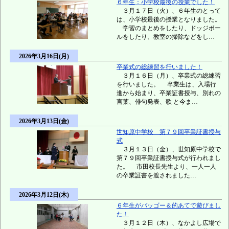
６年生：小学校最後の授業でした！
３月１７日（火）、６年生のとって
は、小学校最後の授業となりました。
学習のまとめをしたり、ドッジボー
ルをしたり、教室の掃除などをし…
2026年3月16日(月)
卒業式の総練習を行いました！
３月１６日（月）、卒業式の総練習
を行いました。 卒業生は、入場行
進から始まり、卒業証書授与、別れの
言葉、俳句発表、歌 と今ま…
2026年3月13日(金)
世知原中学校 第７９回卒業証書授与
式
３月１３日（金）、世知原中学校で
第７９回卒業証書授与式が行われまし
た。 市田校長先生より、一人一人
の卒業証書を渡されました…
2026年3月12日(木)
６年生がバッゴー＆的あてで遊びまし
た！
３月１２日（木）、なかよし広場で