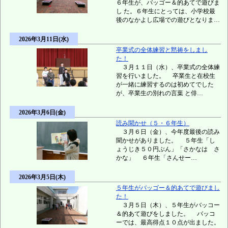
６年生が、バッゴー＆的あてで遊びま
し た。６年生にとっては、小学校最
後のなかよし広場での遊びとなりま…
2026年3月11日(水)
卒業式の全体練習と黙祷をしまし
た！
３月１１日（水）、卒業式の全体練
習を行いました。 卒業生と在校生
が一緒に練習するのは初めてでした
が、卒業生の別れの言葉 と俳…
2026年3月6日(金)
読み聞かせ（５・６年生）
３月６日（金）、今年度最後の読み
聞かせがありました。 ５年生「し
ょうじき５０円ぶん」「さかなは さ
かな」 ６年生「さんせー…
2026年3月5日(木)
５年生がバッゴー＆的あてで遊びまし
た！
３月５日（木）、５年生がバッコー
＆的あて遊びをしました。 バッコ
ーでは、最高得点１０点が出ました。