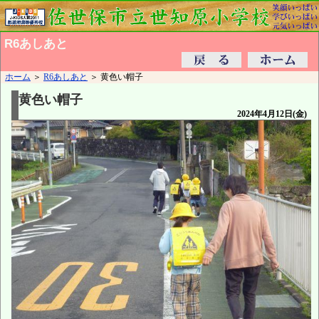
R6あしあと
ホーム
＞
R6あしあと
＞ 黄色い帽子
黄色い帽子
2024年4月12日(金)