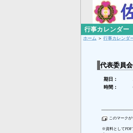
行事カレンダー
ホーム
＞
行事カレンダ
代表委員会
期日：
時間：
このマークが
※資料としてPDFフ