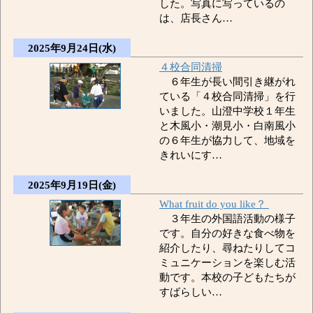
した。写真に写っているの
は、店長さん…
2025年9月24日(水)
４校合同清掃
６年生が長い間引き継がれ
ている「４校合同清掃」を行
いました。山澄中学校１年生
と木風小・潮見小・白南風小
の６年生が協力して、地域を
きれいにす…
2025年9月19日(金)
What fruit do you like？
３年生の外国語活動の様子
です。自分の好きな食べ物を
紹介したり、尋ねたりしてコ
ミュニケーションを楽しむ活
動です。本校の子どもたちが
すばらしい…