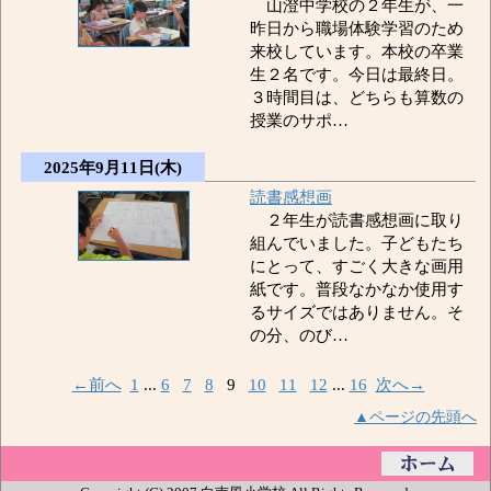
山澄中学校の２年生が、一
昨日から職場体験学習のため
来校しています。本校の卒業
生２名です。今日は最終日。
３時間目は、どちらも算数の
授業のサポ…
2025年9月11日(木)
読書感想画
２年生が読書感想画に取り
組んでいました。子どもたち
にとって、すごく大きな画用
紙です。普段なかなか使用す
るサイズではありません。そ
の分、のび…
←前へ
1
...
6
7
8
9
10
11
12
...
16
次へ→
▲ページの先頭へ