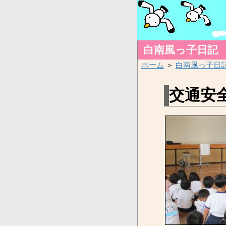
白南風っ子日記
ホーム
＞
白南風っ子日
交通安