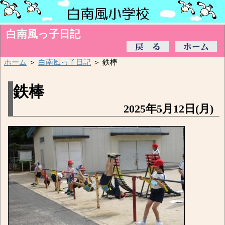
白南風っ子日記
ホーム
＞
白南風っ子日記
＞ 鉄棒
鉄棒
2025年5月12日(月)