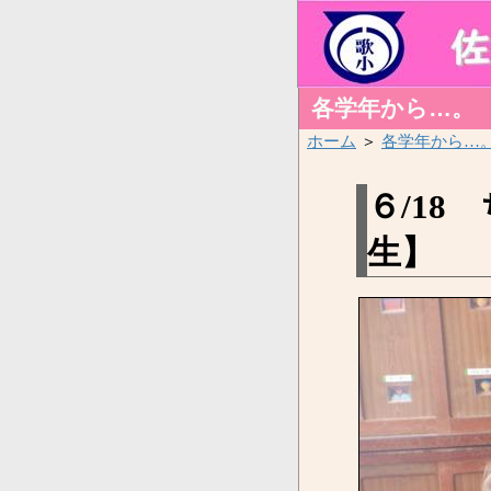
各学年から…。
ホーム
＞
各学年から…
６/18
生】