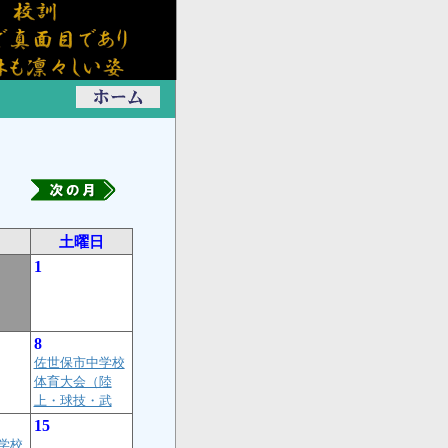
日
土曜日
1
8
佐世保市中学校
体育大会（陸
上・球技・武
15
学校