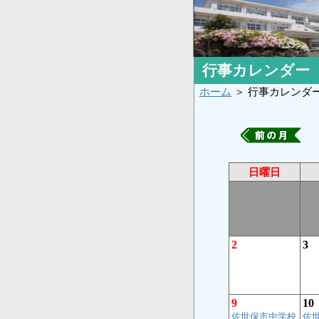
行事カレンダー
ホーム
＞ 行事カレンダ
日曜日
2
3
9
10
佐世保市中学校
佐