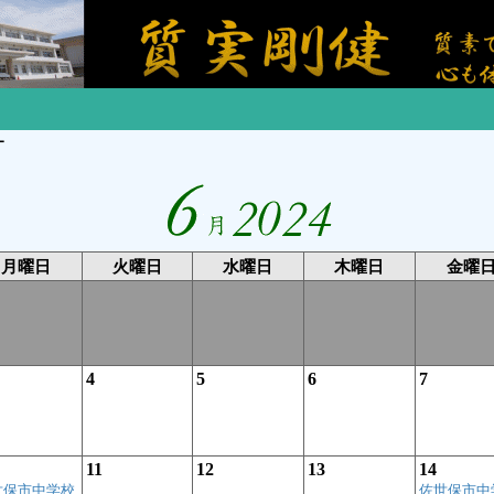
ー
月曜日
火曜日
水曜日
木曜日
金曜
4
5
6
7
11
12
13
14
世保市中学校
佐世保市中