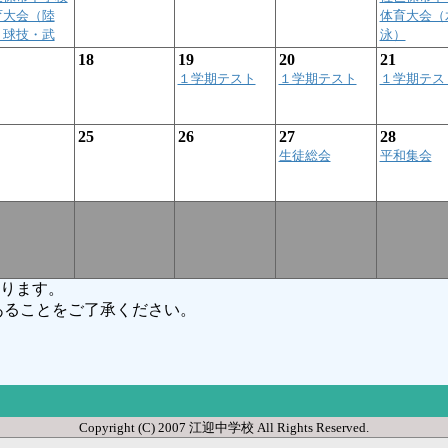
育大会（陸
体育大会（
・球技・武
泳）
18
19
20
21
１学期テスト
１学期テスト
１学期テス
25
26
27
28
生徒総会
平和集会
ります。
ることをご了承ください。
Copyright (C) 2007 江迎中学校 All Rights Reserved.