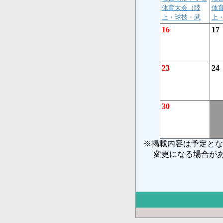
体育大会（陸
体
上・球技・武
上
16
17
23
24
30
※掲載内容は予定とな
変更になる場合があ