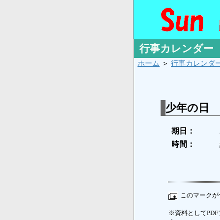
行事カレンダー
ホーム
＞
行事カレンダ
少年の日
期日：
時間：
このマークが
※資料としてPDFフ