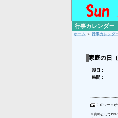
行事カレンダー
ホーム
＞
行事カレンダ
家庭の日
期日：
時間：
このマークが
※資料としてPDFフ