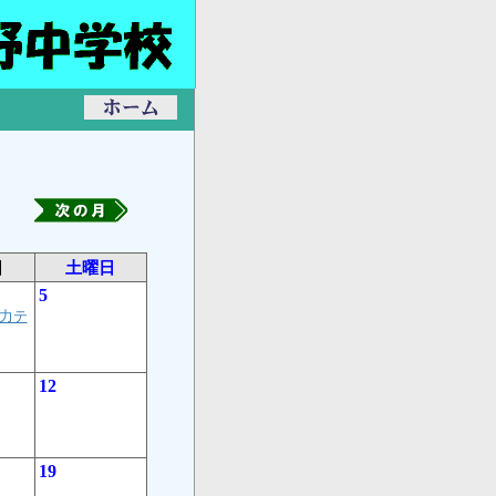
日
土曜日
5
力テ
12
19