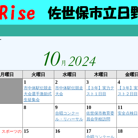
ー
月曜日
火曜日
水曜日
木曜日
金曜
1
2
3
4
市中体駅伝競走
市中体駅伝競走
【３年】実力テ
【３年】実
大会選手激励式
大会
スト１日目
スト２日目
生徒集会
8
9
10
11
合唱コンクー
佐世保市教育委
安全点検日
ル・リハーサル
員会学校訪問
15
16
17
18
スポーツの
合唱コンクール