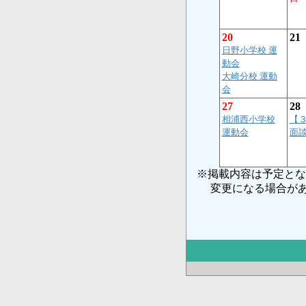
20
21
日野小学校 運
動会
大崎分校 運動
会
27
28
相浦西小学校
【
運動会
面
※掲載内容は予定とな
変更になる場合があ