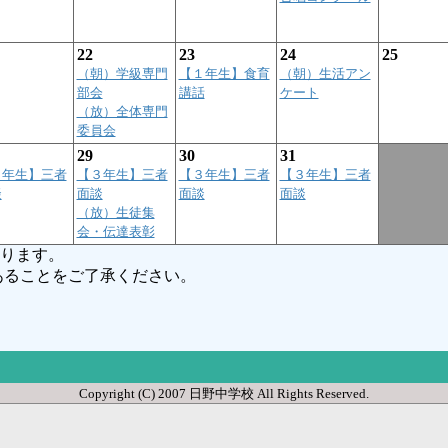
22
23
24
25
（朝）学級専門
【１年生】食育
（朝）生活アン
部会
講話
ケート
（放）全体専門
委員会
29
30
31
３年生】三者
【３年生】三者
【３年生】三者
【３年生】三者
談
面談
面談
面談
（放）生徒集
会・伝達表彰
ります。
ることをご了承ください。
Copyright (C) 2007 日野中学校 All Rights Reserved.