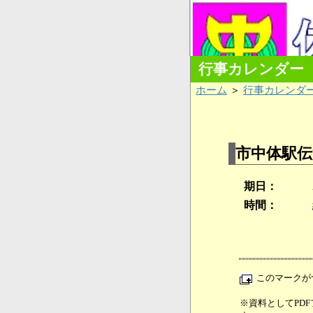
行事カレンダー
ホーム
＞
行事カレンダ
市中体駅伝
期日：
時間：
このマークが
※資料としてPDFフ