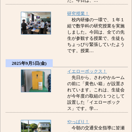
た。今日は、…
研究授業！
校内研修の一環で、１年１
組で数学科の研究授業を実施
しました。今回は、全ての先
生が参観する授業で、生徒も
ちょっぴり緊張していたよう
です。授業…
2025年9月5日(金)
イエローボックス！
先日から、さわやかルーム
の前に「黄色い箱」が設置さ
れています。これは、生徒会
が今年度の取組の１つとして
設置した「イエローボック
ス」です。学…
やっぱり！
今朝の交通安全指導に皆瀬