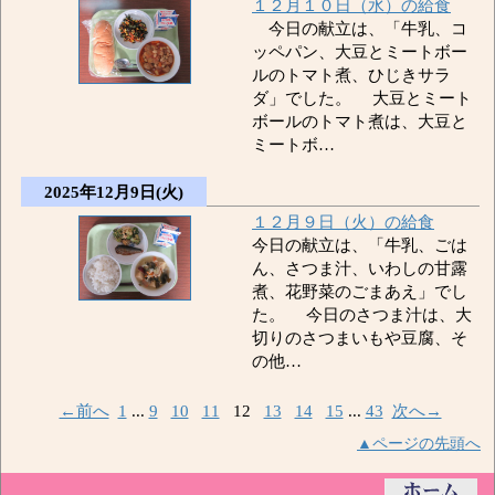
１２月１０日（水）の給食
今日の献立は、「牛乳、コ
ッペパン、大豆とミートボー
ルのトマト煮、ひじきサラ
ダ」でした。 大豆とミート
ボールのトマト煮は、大豆と
ミートボ…
2025年12月9日(火)
１２月９日（火）の給食
今日の献立は、「牛乳、ごは
ん、さつま汁、いわしの甘露
煮、花野菜のごまあえ」でし
た。 今日のさつま汁は、大
切りのさつまいもや豆腐、そ
の他…
←前へ
1
...
9
10
11
12
13
14
15
...
43
次へ→
▲ページの先頭へ