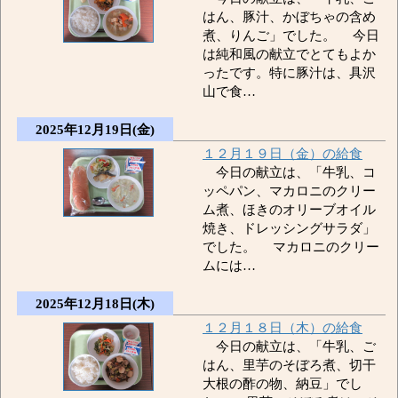
はん、豚汁、かぼちゃの含め
煮、りんご」でした。 今日
は純和風の献立でとてもよか
ったです。特に豚汁は、具沢
山で食…
2025年12月19日(金)
１２月１９日（金）の給食
今日の献立は、「牛乳、コ
ッペパン、マカロニのクリー
ム煮、ほきのオリーブオイル
焼き、ドレッシングサラダ」
でした。 マカロニのクリー
ムには…
2025年12月18日(木)
１２月１８日（木）の給食
今日の献立は、「牛乳、ご
はん、里芋のそぼろ煮、切干
大根の酢の物、納豆」でし