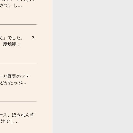
さで、し…
え」でした。 ３
、厚焼卵…
ーと野菜のソテ
どがたっぷ…
ース、ほうれん草
豚汁でし…