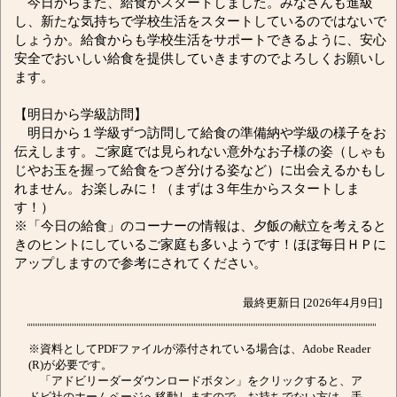
今日からまた、給食がスタートしました。みなさんも進級
し、新たな気持ちで学校生活をスタートしているのではないで
しょうか。給食からも学校生活をサポートできるように、安心
安全でおいしい給食を提供していきますのでよろしくお願いし
ます。
【明日から学級訪問】
明日から１学級ずつ訪問して給食の準備納や学級の様子をお
伝えします。ご家庭では見られない意外なお子様の姿（しゃも
じやお玉を握って給食をつぎ分ける姿など）に出会えるかもし
れません。お楽しみに！（まずは３年生からスタートしま
す！）
※「今日の給食」のコーナーの情報は、夕飯の献立を考えると
きのヒントにしているご家庭も多いようです！ほぼ毎日ＨＰに
アップしますので参考にされてください。
最終更新日 [2026年4月9日]
※資料としてPDFファイルが添付されている場合は、Adobe Reader
(R)が必要です。
「アドビリーダーダウンロードボタン」をクリックすると、ア
ドビ社のホームページへ移動しますので、お持ちでない方は、手