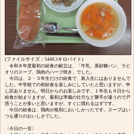
(ファイルサイズ：5449.3キロバイト)
令和８年度最初の給食の献立は、「牛乳、黒砂糖パン、ラビ
オリのスープ、鶏肉のハーブ焼き」でした。
今日は、２・３年生だけの給食で、新入生にはありませんで
した。中学校での初給食を楽しみにしていたと思いますが、申
し訳ありません。明日からのお楽しみです。１年生も９日から
給食が始まりますが、最初は準備の仕方など勝手が違うので戸
惑うことが多いと思いますが、すぐに慣れるはずです。
今日の給食は、鶏肉が格別においしかったです。スープはい
つも通りのおいしさでした。
〈今日の一言〉