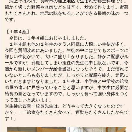
浦上そぼろは、長崎市の浦上地区で生まれた郷土料理です。
細かく切った野菜や豚肉などを甘辛く、炒めて作ります。野菜
もたくさんとれ、地元の味を知ることができる長崎の味の一つ
です。
【１年４組】
今日は、１年４組におじゃましました。
１年４組も他の１年生のクラス同様に人懐こい生徒が多く、
今回も質問攻めにあいました。生徒の中にはとてもスポーツに
詳しい生徒がいて、大いに盛り上がりました。静かに配膳がル
ールですが、邪魔してしまい担任の先生に申し訳ないです。今
週から新しいメンバーが給食当番になったそうで、まだ慣れて
いないところもありましたが、しっかりと配膳を終え、元気に
いただきますとなりました。１年生は、小学校と中学校の給食
の量の違いに戸惑っていることと思いますが、中学生に必要な
給食の量となっていますので、しっかり食べて強い身体をつく
ってほしいと思います。
※生徒の質問「校長先生は、どうやって大きくなったのです
か？」→「給食をたくさん食べて、運動をたくさんしたからで
す！」