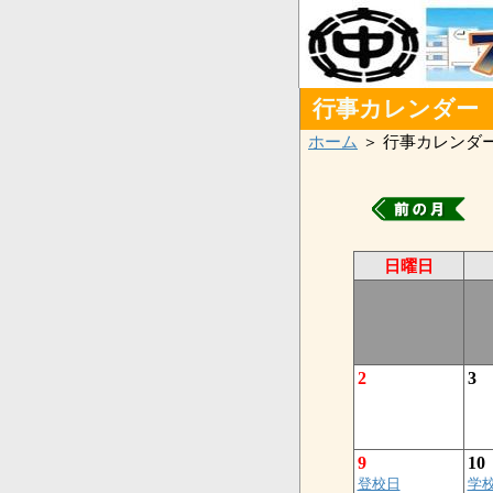
行事カレンダー
ホーム
＞ 行事カレンダ
日曜日
2
3
9
10
登校日
学