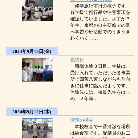
修学旅行前日の様子です。
各学級で携行品や注意事項を
確認していました。さすが３
年生。京都の自主研修での調
べ学習や班活動でのうきうき
わくわくし…
2024年9月13日(金)
最終日
職場体験３日目。生徒は、
受け入れていただいた各事業
所で四苦八苦しながらも前向
きに仕事に臨んだようです。
体験先には、校長先生をはじ
め、２年職…
2024年9月12日(木)
清潔の極み
本校校舎で一番清潔な場所
は給食室です。配膳員のお二