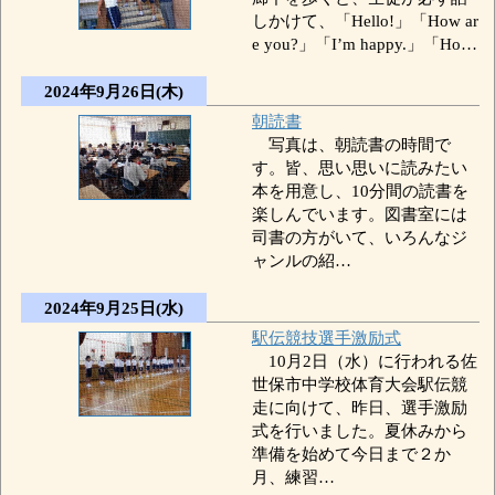
しかけて、「Hello!」「How ar
e you?」「I’m happy.」「Ho…
2024年9月26日(木)
朝読書
写真は、朝読書の時間で
す。皆、思い思いに読みたい
本を用意し、10分間の読書を
楽しんでいます。図書室には
司書の方がいて、いろんなジ
ャンルの紹…
2024年9月25日(水)
駅伝競技選手激励式
10月2日（水）に行われる佐
世保市中学校体育大会駅伝競
走に向けて、昨日、選手激励
式を行いました。夏休みから
準備を始めて今日まで２か
月、練習…