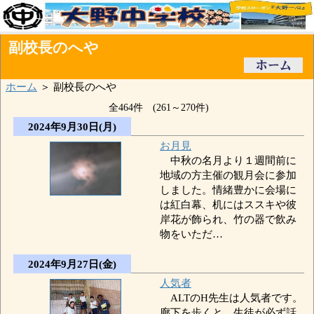
副校長のへや
ホーム
＞ 副校長のへや
全464件 (261～270件)
2024年9月30日(月)
お月見
中秋の名月より１週間前に
地域の方主催の観月会に参加
しました。情緒豊かに会場に
は紅白幕、机にはススキや彼
岸花が飾られ、竹の器で飲み
物をいただ…
2024年9月27日(金)
人気者
ALTのH先生は人気者です。
廊下を歩くと、生徒が必ず話