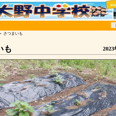
＞ さつまいも
いも
202