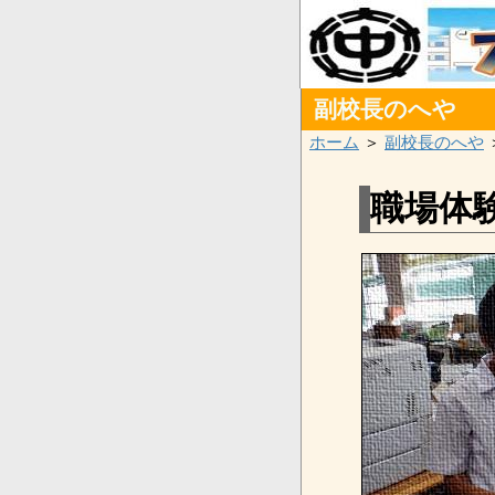
副校長のへや
ホーム
＞
副校長のへや
職場体