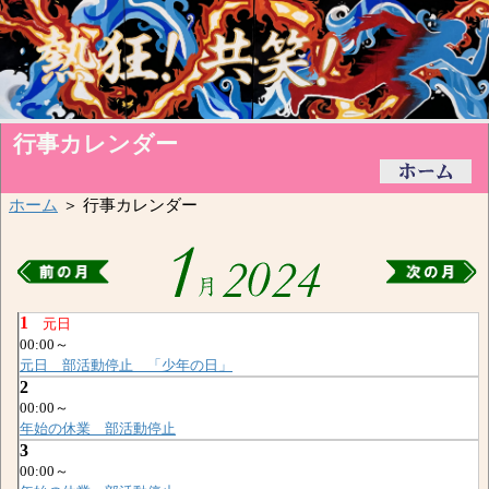
行事カレンダー
ホーム
＞ 行事カレンダー
1
元日
00:00～
元日 部活動停止 「少年の日」
2
00:00～
年始の休業 部活動停止
3
00:00～