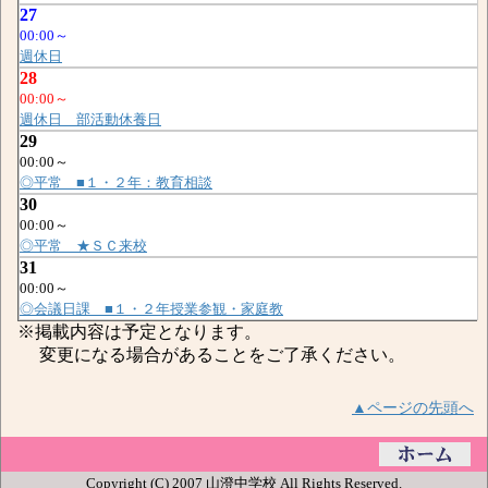
27
00:00～
週休日
28
00:00～
週休日 部活動休養日
29
00:00～
◎平常 ■１・２年：教育相談
30
00:00～
◎平常 ★ＳＣ来校
31
00:00～
◎会議日課 ■１・２年授業参観・家庭教
※掲載内容は予定となります。
変更になる場合があることをご了承ください。
▲ページの先頭へ
Copyright (C) 2007 山澄中学校 All Rights Reserved.