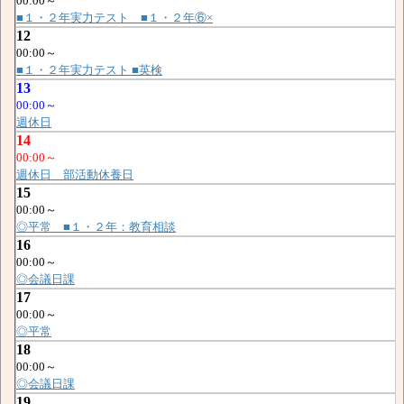
00:00～
■１・２年実力テスト ■１・２年⑥×
12
00:00～
■１・２年実力テスト ■英検
13
00:00～
週休日
14
00:00～
週休日 部活動休養日
15
00:00～
◎平常 ■１・２年：教育相談
16
00:00～
◎会議日課
17
00:00～
◎平常
18
00:00～
◎会議日課
19