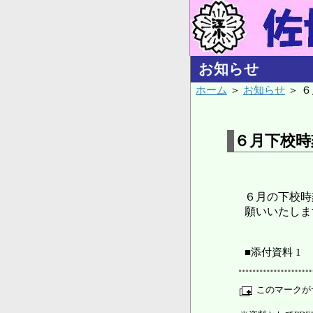
お知らせ
ホーム
＞
お知らせ
＞ 
６月下校時
６月の下校時
願いいたしま
■添付資料 1
このマークが