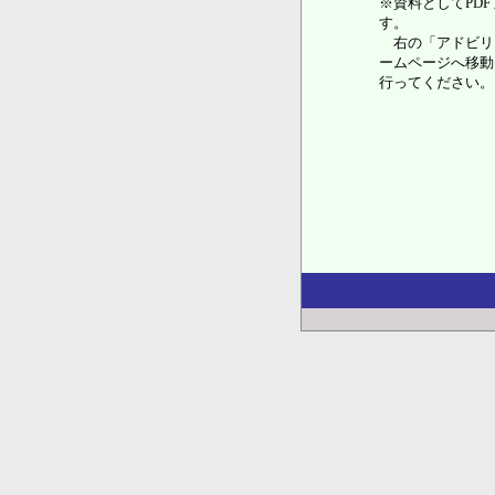
※資料としてPDFフ
す。
右の「アドビリ
ームページへ移動
行ってください。