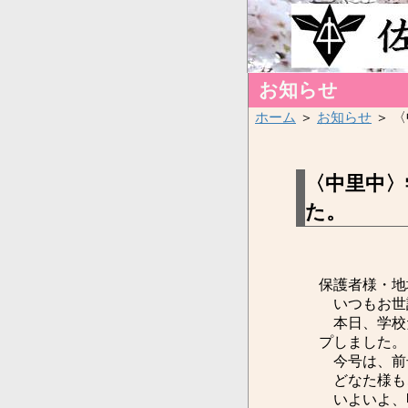
お知らせ
ホーム
＞
お知らせ
＞ 
〈中里中〉
た。
保護者様・地
いつもお世
本日、学校だ
プしました。
今号は、前
どなた様も
いよいよ、明