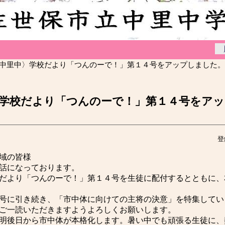
〈中里中〉学校だより「つんのーで！」第１４号をアップしました。
学校だより「つんのーで！」第１４号をア
登
域の皆様
話になっております。
より「つんのーで！」第１４号を生徒に配付するとともに、
号に引き続き、「市中体に向けての主将の決意」を特集してい
ご一読いただきますようよろしくお願いします。
後日から市中体が本格化します。暑い中でも頑張る生徒に、