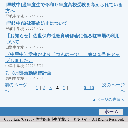
[早岐中]過年度生で令和９年度高校受験を考えられている
方へ
2026/ 7/22
早岐中学校
[早岐中]遊泳事故防止について
2026/ 7/22
早岐中学校
【お知らせ】佐世保市性教育研修会に係る駐車場の利用
ついて
2026/ 7/22
日野中学校
〈中里中〉学校だより「つんのーで！」第２１号をアッ
プしました。
2026/ 7/21
中里中学校
7、8月部活動練習計画
2026/ 7/21
東明中学校
前のページ
次のページ
1
｜
2
｜
3
｜
4
｜
5
｜
6...10
へ
へ
▲ページの先頭へ
Copyright (C) 2007 佐世保市小中学校ポータルサイト All Rights Reserved.