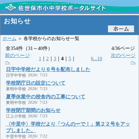
お知らせ
ホーム
＞ 各学校からのお知らせ一覧
全354件（31～40件）
4/36ページ
前のページ
次のページ
1
｜
2
｜
3
｜
4
｜
5
｜
6...10
へ
へ
日宇中学校だより６号を配布しました
2026/ 7/23
日宇中学校
学校閉庁日の設定について
2026/ 7/23
東明中学校
夏季休業中の校舎内の工事について
2026/ 7/23
東明中学校
学校閉庁期間のお知らせ
2026/ 7/23
江上小学校
〈中里中〉学校だより「つんのーで！」第２２号をアッ
プしました。
2026/ 7/22
中里中学校