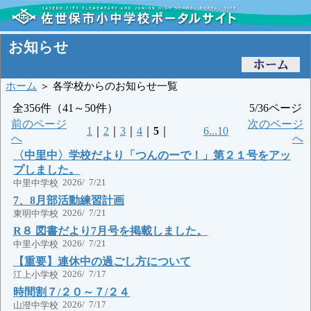
お知らせ
ホーム
＞ 各学校からのお知らせ一覧
全356件（41～50件）
5/36ページ
前のページ
次のページ
1
｜
2
｜
3
｜
4
｜
5
｜
6...10
へ
へ
〈中里中〉学校だより「つんのーで！」第２１号をアッ
プしました。
2026/ 7/21
中里中学校
7、8月部活動練習計画
2026/ 7/21
東明中学校
R８ 図書だより7月号を掲載しました。
2026/ 7/21
中里小学校
【重要】連休中の過ごし方について
2026/ 7/17
江上小学校
時間割７/２０～７/２４
2026/ 7/17
山澄中学校