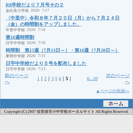
R8学校だより７月号その２
2026/ 7/17
金比良小学校
〈中里中〉令和８年７月２０日（月）から７月２４日
（金）の時間割をアップしました。
2026/ 7/16
中里中学校
第16週時間割
2026/ 7/16
日宇中学校
時間割 第15週（7月13日～）・第16週（7月20日～）
2026/ 7/15
東明中学校
日宇中学校だより５号を配布しました
2026/ 7/13
日宇中学校
前のページ
次のページ
1
｜
2
｜
3
｜
4
｜
5
｜
6...10
へ
へ
▲ページの先頭へ
Copyright (C) 2007 佐世保市小中学校ポータルサイト All Rights Reserved.