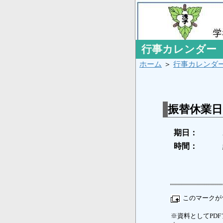
行事カレンダー
ホーム
＞
行事カレンダ
振替休業日
期日：
時間：
このマークが
※資料としてPDFフ