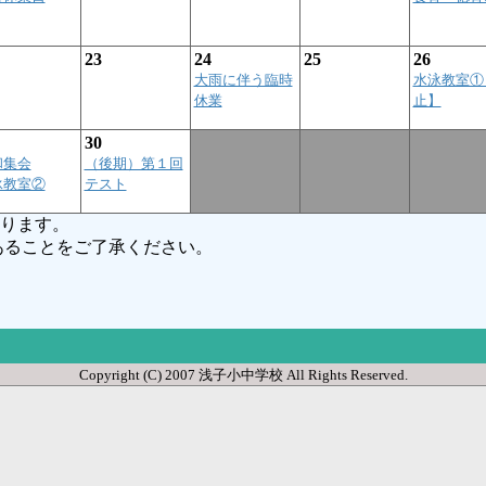
23
24
25
26
大雨に伴う臨時
水泳教室①
休業
止】
30
和集会
（後期）第１回
泳教室②
テスト
ります。
ることをご了承ください。
Copyright (C) 2007 浅子小中学校 All Rights Reserved.