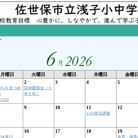
ー
月曜日
火曜日
水曜日
木曜日
金曜
2
3
4
5
のちを見つめ
芸術鑑賞会（５
日
年６年）
年の日
9
10
11
12
心の状況調査
16
17
18
19
替休業日
食育・徳育