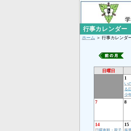
行事カレンダー
ホーム
＞ 行事カレンダ
日曜日
1
い
る
少
7
8
14
15
日曜参観・親子
振