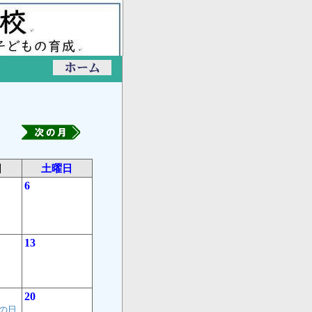
日
土曜日
6
13
20
の日