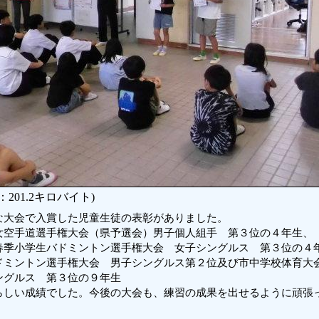
201.2キロバイト)
な大会で入賞した児童生徒の表彰がありました。
女空手道選手権大会（県予選会）男子個人組手 第３位の４年生、
季小学生バドミントン選手権大会 女子シングルス 第３位の４年生
ドミントン選手権大会 男子シングルス第２位及び市中学校体育大
ングルス 第３位の９年生
らしい成績でした。今後の大会も、練習の成果を出せるように頑張