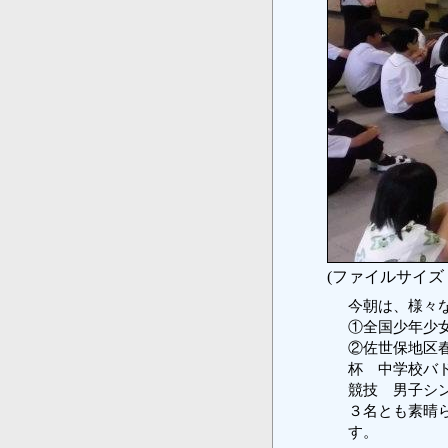
(ファイルサイズ：
今朝は、様々
①全国少年少
②佐世保地区春
杯 中学校バ
競技 男子シ
３名とも素晴
す。