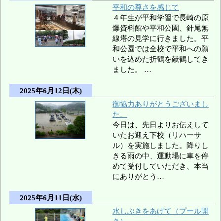
平和の尊さを感じて
４年生が平和学習で長崎の原
爆資料館や平和公園、針尾無
線塔の見学に行きました。平
和公園では全校で平和への願
いを込めた折鶴を献鶴してき
ました。 …
2025年6月12日(木)
御協力ありがとうございまし
た。
今日は、先日よりお伝えして
いたお迎え下校（リハーサ
ル）を実施しました。降りし
きる雨の中、運動場に車を停
めて受付していただき、本当
にありがとう…
2025年6月11日(水)
水しぶきをあげて（プール開