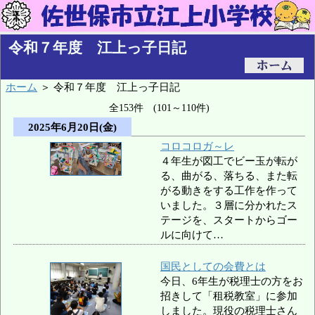
令和７年度 江上っ子日記
ホーム
＞ 令和７年度 江上っ子日記
全153件 (101～110件)
2025年6月20日(金)
コロコロガ～レ
４年生が図工でビー玉が転が
る、曲がる、落ちる、また転
がる動きをする工作を作って
いました。３層に分かれたス
テージを、スタートからゴー
ルに向けて…
国民としての会費とは
今日、6年生が税理士の方をお
招きして「租税教室」に参加
しました。現役の税理士さん