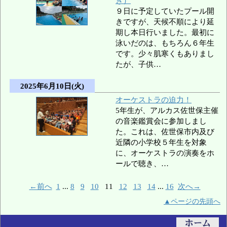
き）
９日に予定していたプール開
きですが、天候不順により延
期し本日行いました。最初に
泳いだのは、もちろん６年生
です。少々肌寒くもありまし
たが、子供…
2025年6月10日(火)
オーケストラの迫力！
5年生が、アルカス佐世保主催
の音楽鑑賞会に参加しまし
た。これは、佐世保市内及び
近隣の小学校５年生を対象
に、オーケストラの演奏をホ
ールで聴き、…
←前へ
1
...
8
9
10
11
12
13
14
...
16
次へ→
▲ページの先頭へ