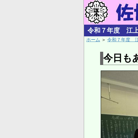
令和７年度 江
ホーム
＞
令和７年度 
今日も