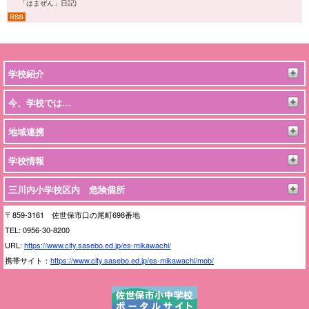
「はまぜん」日記)
7月16日
プールの最後は、着衣泳
(
今、学校では… > 「はまぜん」日記)
7月15日
2年生、ビート板で「泳ぐ」にチャレンジ！
(
今、学校では… >
「はまぜん」日記)
7月14日
Ｒ８ 学校だより（１４号）
(
今、学校では… > 学校だより)
学校紹介
7月13日
市教育委員会の皆様が三川内小を訪問されました
(
今、学校で
は… > 「はまぜん」日記)
今、学校では…
地域連携
学校情報
三川内小学校区内 危険個所
〒859-
3161 佐世保市口の尾町698番地
TEL:
0956-
30-
8200
URL:
https:
/
/
www.
city.
sasebo.
ed.
jp/
es-
mikawachi/
携帯サイト：
https:
/
/
www.
city.
sasebo.
ed.
jp/
es-
mikawachi/
mob/