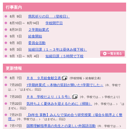
行事案内
8月 9日
県民祈りの日 （登校日）
8月10日～ 8月14日
学校閉庁日
8月31日
２学期始業式
9月 1日
給食開始
9月 3日
委員会活動
9月 3日
短縮日課（１～３年は昼休み後下校）
9月 1日～ 9月 4日
短縮日課（５時間で下校
更新情報
8月 7日
Ｒ８ ９月給食献立表
(
学校情報 > 給食献立表)
7月23日
1学期終業式 ～本物の笑顔が輝いた1学期でした～
(
今、学校で
は… > 「はまぜん」日記)
7月23日
Ｒ８ 学校だより（１５号）
(
今、学校では… > 学校だより)
7月22日
気持ちよく夏休みを迎えるために（掃除）
(
今、学校では… > 「は
まぜん」日記)
7月21日
【6年生 算数】みんなで深め合う研究授業（場合を順序よく整
理…
(
今、学校では… > 「はまぜん」日記)
7月17日
国際理解指導員の先生との楽しい外国語活動
(
今、学校では… >