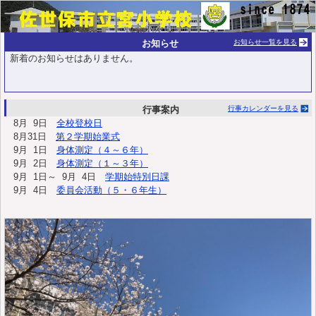
お知らせ
お知らせ一覧を見る
新着のお知らせはありません。
行事案内
行事カレンダーを見る
8月 9日
全校登校日
8月31日
第２学期始業式
9月 1日
身体測定（４～６年）
9月 2日
身体測定（１～３年）
9月 1日～ 9月 4日
学期始特別日課
9月 4日
委員会活動（５・６年生）