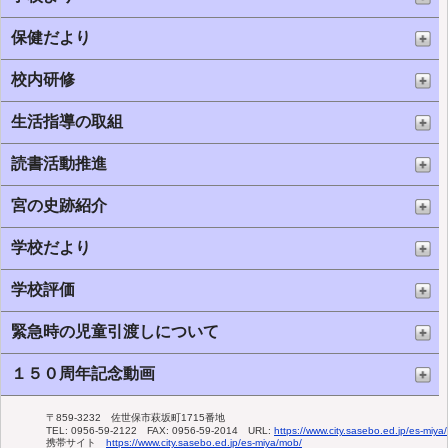
保健だより
校内研修
生活指導の取組
読書活動推進
宮の史跡紹介
学校だより
学校評価
緊急時の児童引渡しについて
１５０周年記念動画
〒859-
3232 佐世保市萩坂町1715番地
TEL:
0956-
59-
2122 FAX:
0956-
59-
2014 URL:
https:
/
/
www.
city.
sasebo.
ed.
jp/
es-
miya/
携帯サイト
https:
/
/
www.
city.
sasebo.
ed.
jp/
es-
miya/
mob/